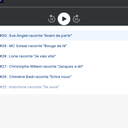
#30 : Eve Angeli raconte "Avant de partir"
#29 : MC Solaar raconte "Bouge de là"
28 : Lorie raconte "Je vais vite"
#27 : Christophe Willem raconte "Jacques a dit"
#26 : Chimène Badi raconte "Entre nous"
#25 : Indochine raconte "3e sexe"
#24 : Zaho raconte "C'est chelou"
#23 : Patrick Bruel raconte "Au café des délices"
#22 : Kyo raconte "Le chemin"