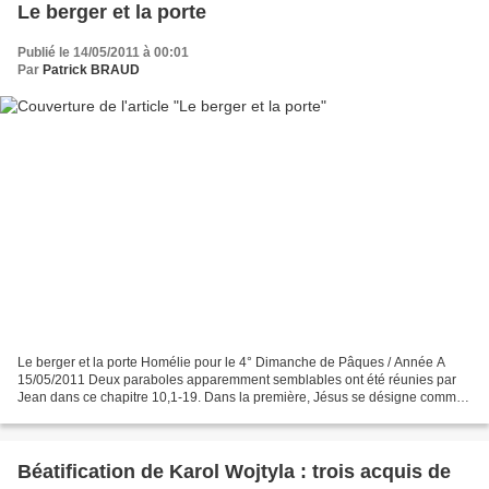
Le berger et la porte
Publié le 14/05/2011 à 00:01
Par
Patrick BRAUD
Le berger et la porte Homélie pour le 4° Dimanche de Pâques / Année A
15/05/2011 Deux paraboles apparemment semblables ont été réunies par
Jean dans ce chapitre 10,1‑19. Dans la première, Jésus se désigne comme
« le berger des brebis » . Dans la seconde,...
Béatification de Karol Wojtyla : trois acquis de