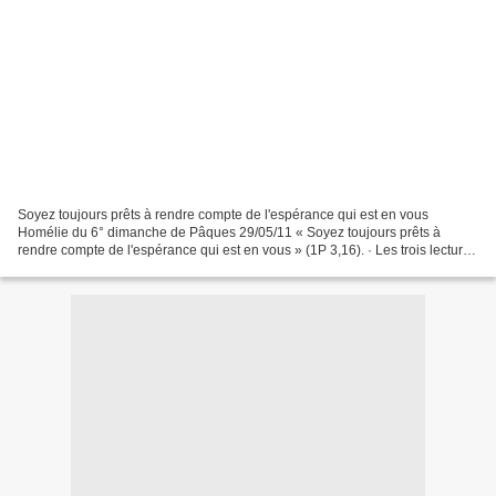
Soyez toujours prêts à rendre compte de l'espérance qui est en vous
Homélie du 6° dimanche de Pâques 29/05/11 « Soyez toujours prêts à
rendre compte de l'espérance qui est en vous » (1P 3,16). · Les trois lectures
de ce dimanche insistent sur l'importance...